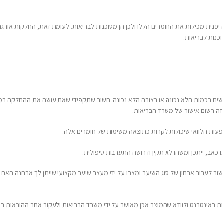
 הן מסוכנות לבריאות. לעומת זאת, החלקות אורגניות משקמות
חוות דעת אחרונות
א נכונה. חשוב שתקפידי שאת עושה את ההחלקה במקום מאושר
שמחה עמרני
על
בשערך כל יום
רונית בן ברוך
על
משימות של חומרים אלה.
בשערך כל יום
תערבות טיפולית.
רחלי וובו
על
החל
 על ידי מעצב שיער מקצועי שייתן לך אבחנה האם כדאי ומומלץ
ר על ידי משרד הבריאות ולעקוב אחר ההוראות במדויק.