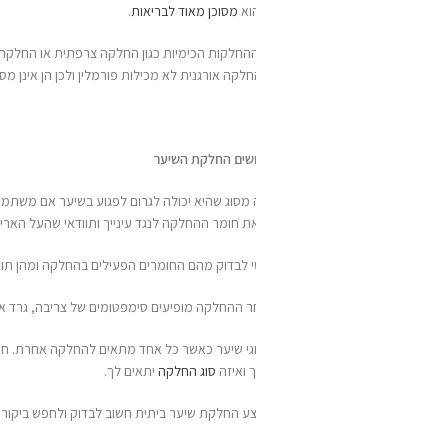
וא
מסוכן מאוד לבריאות
.
 ההחלקות הכימיות כגון החלקה צרפתית או החלקה יפנית מכילות את החומרים הללו ולכן
חלקה אורגנית לא מכילות פורמלין ולכן הן אינן מסוכנות לבריאות.
שים החלקת השיער
 מסוג שהיא יכולה לגרום לפגוע בשיער אם משתמשים בכמות הלא נכונה או בצורה הל
ת חומר ההחלקה לנגד עינייך ותוודאי שהעל האריזה רשום אישור של משרד הבריאות.
י לבדוק מהם החומרים הפעילים בהחלקה ומהן תופעות הלוואי שיכולות לקרות כתוצאה 
ר ההחלקה מופיעים סימפטומים של צריבה, גרד או כאב, ייתכן ומשהו לא תקין ודרושה ה
 סוגי שיער כאשר כל אחד מתאים להחלקה אחרת. חשוב לעבור אבחון של סוג השיער ומצבו
 ואיזה
סוג החלקה
יתאים לך.
 החלקת שיער ביתית חשוב לבדוק ולחפש ביקורות באינטרנט ולוודא שהמוצר אכן מאוש