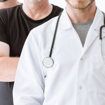
כתבות אחרונות
כי
10 יעד
אוקט
אי
הח
אוקט
מה
עו
אוקט
סו
אוקט