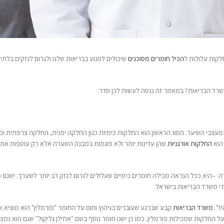
המ
לש
פברו
שיכולים לפגוע בבריאות שלנו ולגרום לנזקים בלתי הפיכים
 לכן סדר.
האינסטגרם שלנו
ת כימיות כגון החלקה יפנית, החלקה צרפתית וכו'. החלקות
תר ולא פוגמות במבנה השערה אלא רק עוטפות את השערה עם
ים שעלולים לגרום לנזק רב יותר לשערך. ישנם כמה
חומרים
ם בגיהוץ וחום על החומר "פורמלין" הוא מוציא אדים רעילים
ישנו חומר נוסף בשם "אתילן גליקול" שגם הוא נמצא בחלק