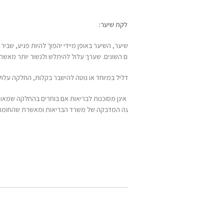
לקת שיער:
ר, השיער באופן מיידי יהפוך להיות פגיע, שביר וחלש יותר. גם אם תוצאות ההחלקה יצ
 השונים. שערך עלול להיתלש ולנשור יותר מאשר לפני ההחלקה.
ודליל במיוחד או נוטה להישבר בקלות, החלקה עלולה לעודד יותר את נשירת השיער ולכ
אינן מסוכנות לבריאות אם בוחרים בהחלקה שמאושרת על ידי משרד הבריאות ושאינה מכ
עה המדבקה של משרד הבריאות ומאשרת שהחומר אינו מסוכן.