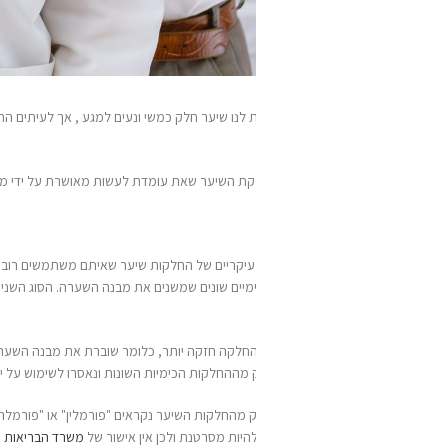
לנו שיער חלק כמשי ונעים למגע , אך לעיתים החלקות עלולות ל
הכיל חומרים מסוכנים
לקת השיער שאת עומדת לעשות
מאושרת על ידי משרד הבריאות?
במאמר זה ננסה לעשות
ם עיקריים של החלקות שיער שאיתם משתמשים רוב מעצבי השיער. הסוג הראשון הוא החלקו
מיים שונים שמשנים את מבנה השערה. הסוג השני הוא
החלקות אורגניות
שהן עדינות יו
לקה חזקה יותר, כלומר שוברת את מבנה השערה –היא ככל הנראה מכילה חומרים כימי
מההחלקות הכימיות השונות ונאסרו לשימוש על ידי משרד הבריאות בישראל.
מהחלקות השיער נקראים "פורמלין" או "פורמלהיד".
משרד הבריאות
קבע שברגע שעוברי
יות מסרטנת ולכן אין אישור של
משרד הבריאות
על החלקות שמכילות פורמלין. כמו כן 