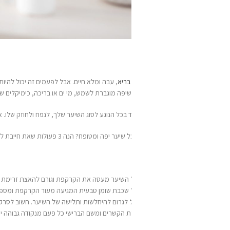
בריא
, עבה ומלא חיים. אבל לפעמים זה יכול להיות קצת מאתגר ל
טפח את השיער באופן י
פה מוגברת לשמש, מי ים או בריכה, כימיקלים שונים שמגיעים מצבע או מ
החלקות
ועוד
 בכל הנוגע לסוג השיער שלך, לנפח ולחוזק שלו. אבל זה לא אומר שאין לך שליטה על 
 שאת חייבת לעשות כל יום בכדי לשמור על מראה שיער בריא וחזק.
 של השיער מעסה את הקרקפת וגורם להאצת זרימת הדם לזקיקי השיער, כך שהשיער יקבל א
ל שכבת שומן טבעית המגיעה מעור הקרקפת ומספקת לשערך מראה בריא וחזק יותר. מס
ול לגרום להיחלשות ותלישה של השיער. חשוב לסרק את השיער בצורה שלא תשבור אותו
 הקשרים ומשם הברישי כל פעם מנקודה גבוהה יותר.