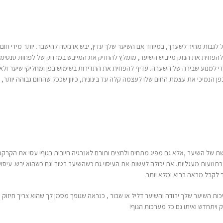
 שלך עדין, יבש או נוטה להישבר. יותר מידי חום יכול להחליש
ומלץ להחזיק את המייבש במרחק של לפחות סנטימטר מהשיער.
פחית את התדירות בשימוש בפן ומחליקי שיער ולא להשתמש
 עד בינונית, כיוון שככל שהחום גבוהה יותר, כך גדל הסיכוי
חוות דעת אחרונות
שמחה עמרני
על
בשערך כל יום
רונית בן ברוך
על
בשערך כל יום
צים ותורם לאנרגיה חיובית בגוף! עסי את הקרקפת מידי יום
רחלי וובו
על
החל
 את העיסוי גם כשהשיער רטוב וגם כשהוא יבש. עיסוי של הקרקפת
 שבור , כנראה שגופך מסמן לך שהוא צריך חיזוק והזנה. הקשיבי