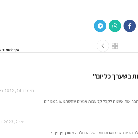
ישן יותר
איך לשמור על שיער בריא?
דצמבר 24, 2022 בשעה 9:40 pm
ים שהשתמשו במוצרים
יולי 2, 2023 בשעה 9:50 am
לקה מטורףףףףףף