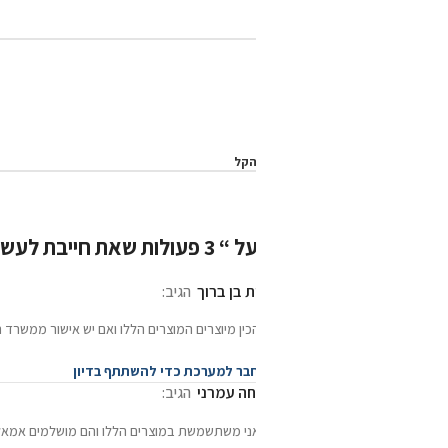
הקל
ל “
3 פעולות שאת חייבת לעשות בשערך כל יום
”
ית בן ברוך
הגיב:
הכין מיוצרים המוצרים הללו ואם יש אישור ממשרד הבריאות אשמח לקבל קל עצות אנש
בר למערכת כדי להשתתף בדיון
חה עמרני
הגיב:
אני משתשמשת במוצרים הללו והם מושלמים אמאלה הריח פשוט וואו והחומר של ההח