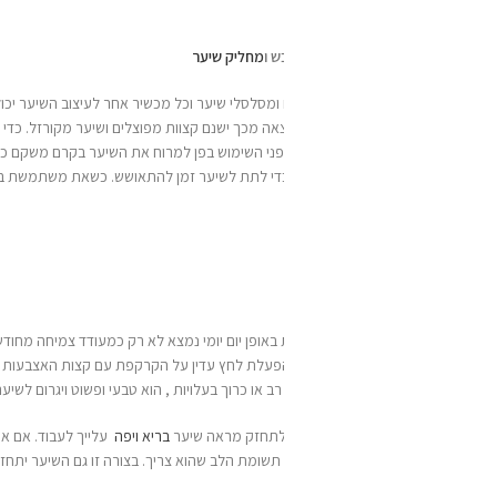
ש ו
מחליק שיער
ומסלסלי שיער וכל מכשיר אחר לעיצוב השיער יכול לגבות מחיר לשערך, במיוחד אם השיער
אה מכך ישנם קצוות מפוצלים ושיער מקורזל. כדי להפחית את הנזק מייבוש השיער, מ
לפני השימוש בפן למרוח את השיער בקרם משקם כדי למנוע שבירה של השערה. עדיף לה
 כדי לתת לשיער זמן להתאושש. כשאת משתמשת בפן הנמיכי את עצמת החום שלו לעצמה קלה
 באופן יום יומי נמצא לא רק כמעודד צמיחה מחודשת של השיער ,אלא גם מפיג מתחים ולח
ל ידי הפעלת לחץ עדין על הקרקפת עם קצות האצבעות בתנועות מעגליות. את יכולה לעשות
או כרוך בעלויות , הוא טבעי ופשוט ויגרום לשיער לקבל מראה בריא ומלא יותר.
 לתחזק מראה
שיער
בריא ויפה
עלייך לעבוד. אם איכות השיער שלך ירודה והשיער דליל או
 תשומת הלב שהוא צריך. בצורה זו גם השיער יתחזק ויתחדש ואיתו גם כל מערכות הגוף!