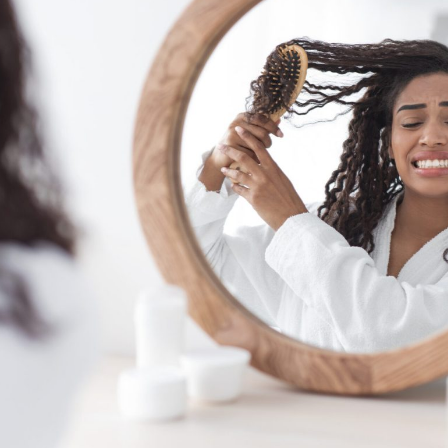
כתבות אחרונות
כי
10 יעד
אוקט
אי
הח
אוקט
מה
עו
אוקט
סו
אוקט