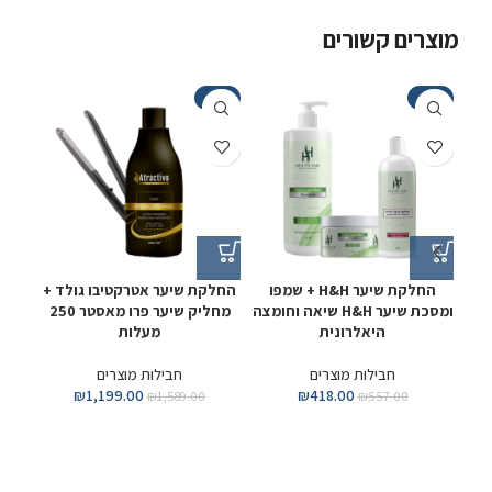
מוצרים קשורים
-5%
-25%
-25%
החלקת שיער H&H + שמפו
החלקת שיער אטרקטיבו גולד +
החלק
ומסכת שיער H&H שיאה וחומצה
מחליק שיער פרו מאסטר 250
מסכת
היאלרונית
מעלות
קיק
חבילות מוצרים
חבילות מוצרים
₪
1,199.00
₪
418.00
₪
1,589.00
₪
557.00